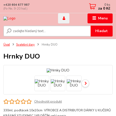
0
ks
+420 604 677 987
za
0 Kč
(Po-Ne, 9-20 hod.)
Menu
Hledat
Úvod
Svatební dary
Hrnky DUO
Hrnky DUO
Ohodnotit produkt
330ml, podtácek 10x10cm VÝROBCE A DISTRIBUTOR DÁRKY U KUČERŮ
KRÁSNÝ STUDENEC 165 DĚČÍN
celý popis