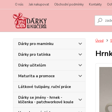
O nás
Jak nakupovat
Obchodní podmínky
Kontakty
Oc
Úvod
S
Dárky pro maminku
Hrn
Dárky pro tatínka
Dárky učitelům
Maturita a promoce
Látkové tulipány, ruční práce
Dárky se jmény - hrnek -
klíčenka - patchworkové koule