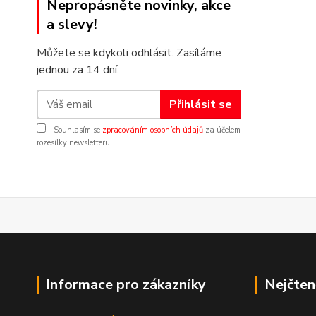
Nepropásněte novinky, akce
a slevy!
Můžete se kdykoli odhlásit. Zasíláme
jednou za 14 dní.
Přihlásit se
Souhlasím se
zpracováním osobních údajů
za účelem
rozesílky newsletteru.
Informace pro zákazníky
Nejčten