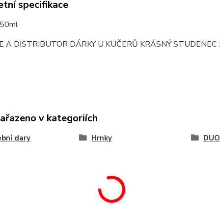
tní specifikace
350ml
E A DISTRIBUTOR DÁRKY U KUČERŮ KRÁSNÝ STUDENEC 
zařazeno v kategoriích
bní dary
Hrnky
DUO