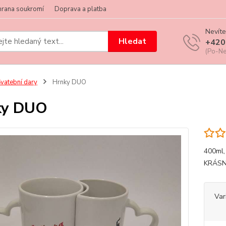
hrana soukromí
Doprava a platba
Nevíte
Hledat
+420
(Po-Ne
vatební dary
Hrnky DUO
ky DUO
400ml
KRÁSN
Var