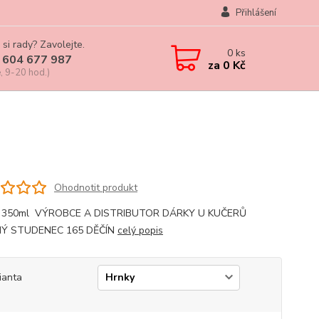
Přihlášení
 si rady? Zavolejte.
0
ks
 604 677 987
za
0 Kč
, 9-20 hod.)
Ohodnotit produkt
, 350ml VÝROBCE A DISTRIBUTOR DÁRKY U KUČERŮ
Ý STUDENEC 165 DĚČÍN
celý popis
ianta