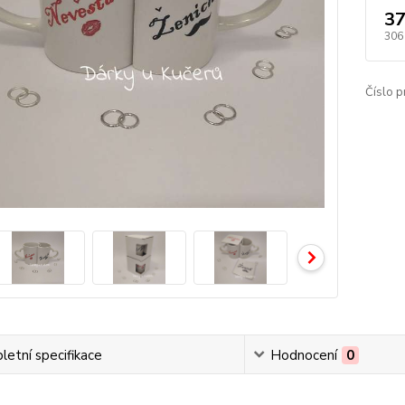
37
306
Číslo p
etní specifikace
Hodnocení
0