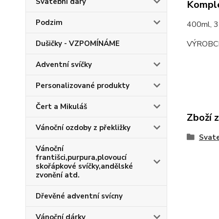
Svatební dary
Komple
Podzim
400ml, 
VÝROBC
Dušičky - VZPOMÍNÁME
Adventní svíčky
Personalizované produkty
Čert a Mikuláš
Zboží 
Vánoční ozdoby z překližky
Svate
Vánoční
františci,purpura,plovoucí
skořápkové svíčky,andělské
zvonění atd.
Dřevěné adventní svícny
Vánoční dárky