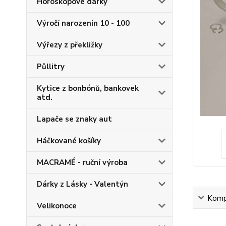
Horoskopové dárky
Výročí narozenin 10 - 100
Výřezy z překližky
Půllitry
Kytice z bonbónů, bankovek
atd.
Lapače se znaky aut
Háčkované košíky
MACRAMÉ - ruční výroba
Dárky z Lásky - Valentýn
Kompl
Velikonoce