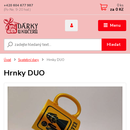
0
ks
+420 604 677 987
za
0 Kč
(Po-Ne, 9-20 hod.)
Menu
Hledat
Úvod
Svatební dary
Hrnky DUO
Hrnky DUO