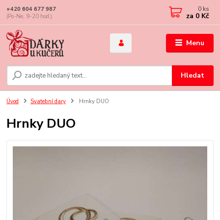
0
ks
+420 604 677 987
za
0 Kč
(Po-Ne, 9-20 hod.)
Menu
Hledat
Úvod
Svatební dary
Hrnky DUO
Hrnky DUO