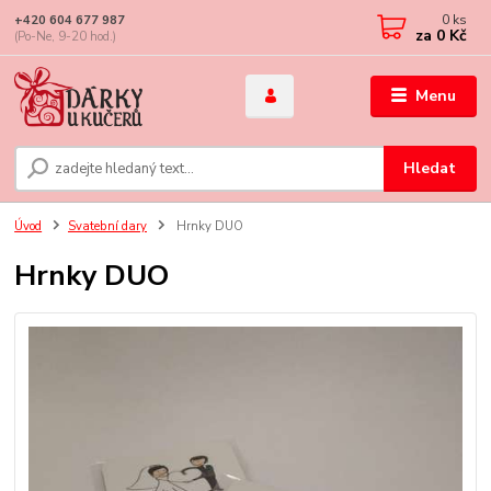
0
ks
+420 604 677 987
za
0 Kč
(Po-Ne, 9-20 hod.)
Menu
Hledat
Úvod
Svatební dary
Hrnky DUO
Hrnky DUO