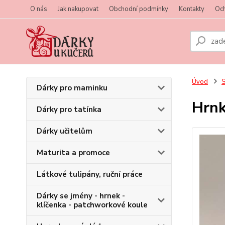
O nás
Jak nakupovat
Obchodní podmínky
Kontakty
Oc
Úvod
S
Dárky pro maminku
Hrn
Dárky pro tatínka
Dárky učitelům
Maturita a promoce
Látkové tulipány, ruční práce
Dárky se jmény - hrnek -
klíčenka - patchworkové koule