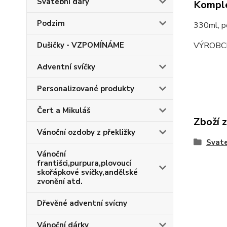
Svatební dary
Komple
Podzim
330ml, 
VÝROBC
Dušičky - VZPOMÍNÁME
Adventní svíčky
Personalizované produkty
Čert a Mikuláš
Zboží 
Vánoční ozdoby z překližky
Svate
Vánoční
františci,purpura,plovoucí
skořápkové svíčky,andělské
zvonění atd.
Dřevěné adventní svícny
Vánoční dárky