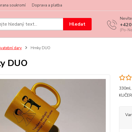
hrana soukromí
Doprava a platba
Nevíte
Hledat
+420
(Po-Ne
vatební dary
Hrnky DUO
ky DUO
330ml
KUČER
Var