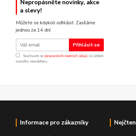
Nepropásněte novinky, akce
a slevy!
Můžete se kdykoli odhlásit. Zasíláme
jednou za 14 dní.
Přihlásit se
Souhlasím se
zpracováním osobních údajů
za účelem
rozesílky newsletteru.
Informace pro zákazníky
Nejčten