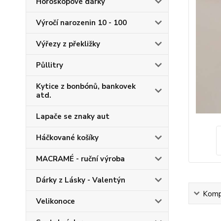
Horoskopové dárky
Výročí narozenin 10 - 100
Výřezy z překližky
Půllitry
Kytice z bonbónů, bankovek
atd.
Lapače se znaky aut
Háčkované košíky
MACRAMÉ - ruční výroba
Dárky z Lásky - Valentýn
Kompl
Velikonoce