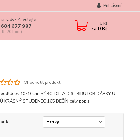
Přihlášení
 si rady? Zavolejte.
0
ks
 604 677 987
za
0 Kč
, 9-20 hod.)
Ohodnotit produkt
, podtácek 10x10cm VÝROBCE A DISTRIBUTOR DÁRKY U
Ů KRÁSNÝ STUDENEC 165 DĚČÍN
celý popis
ianta