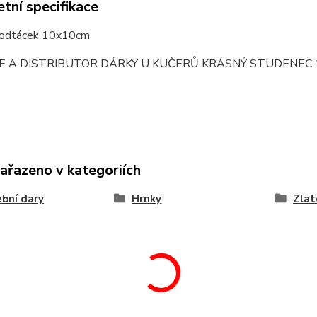
tní specifikace
podtácek 10x10cm
E A DISTRIBUTOR DÁRKY U KUČERŮ KRÁSNÝ STUDENEC 
zařazeno v kategoriích
bní dary
Hrnky
Zlat