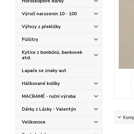
Horoskopové dárky
Výročí narozenin 10 - 100
Výřezy z překližky
Půllitry
Kytice z bonbónů, bankovek
atd.
Lapače se znaky aut
Háčkované košíky
MACRAMÉ - ruční výroba
Dárky z Lásky - Valentýn
Kompl
Velikonoce