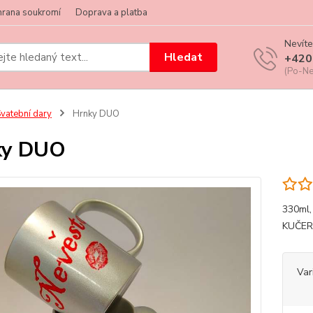
hrana soukromí
Doprava a platba
Nevíte
Hledat
+420
(Po-Ne
vatební dary
Hrnky DUO
ky DUO
330ml
KUČER
Var