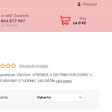
Přihlášení
 si rady? Zavolejte.
0
ks
 604 677 987
za
0 Kč
, 9-20 hod.)
Ohodnotit produkt
, podtácek 10x10cm VÝROBCE A DISTRIBUTOR DÁRKY U
Ů KRÁSNÝ STUDENEC 165 DĚČÍN
celý popis
ianta