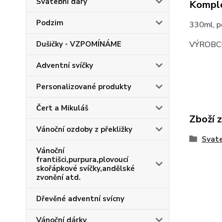
Svatební dary
Komple
Podzim
330ml, 
VÝROBC
Dušičky - VZPOMÍNÁME
Adventní svíčky
Personalizované produkty
Čert a Mikuláš
Zboží 
Vánoční ozdoby z překližky
Svate
Vánoční
františci,purpura,plovoucí
skořápkové svíčky,andělské
zvonění atd.
Dřevěné adventní svícny
Vánoční dárky