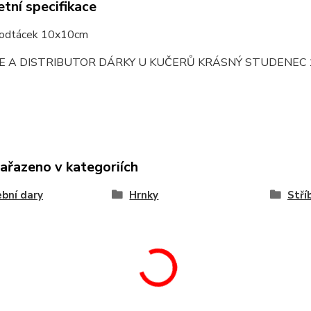
tní specifikace
podtácek 10x10cm
E A DISTRIBUTOR DÁRKY U KUČERŮ KRÁSNÝ STUDENEC 
zařazeno v kategoriích
bní dary
Hrnky
Stří