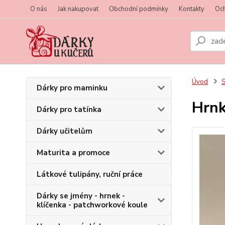
O nás
Jak nakupovat
Obchodní podmínky
Kontakty
Oc
Úvod
S
Dárky pro maminku
Hrn
Dárky pro tatínka
Dárky učitelům
Maturita a promoce
Látkové tulipány, ruční práce
Dárky se jmény - hrnek -
klíčenka - patchworkové koule