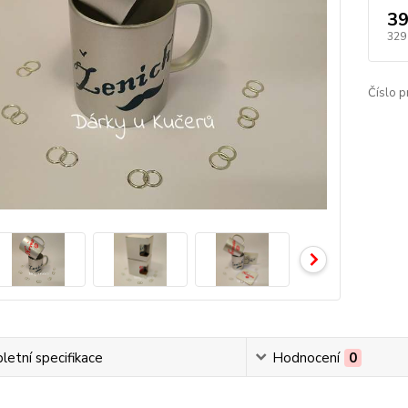
39
329
Číslo p
etní specifikace
Hodnocení
0