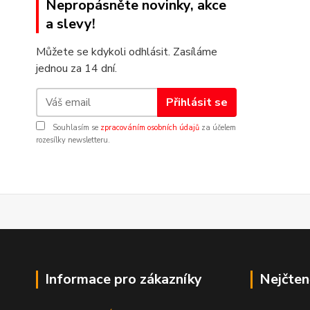
Nepropásněte novinky, akce
a slevy!
Můžete se kdykoli odhlásit. Zasíláme
jednou za 14 dní.
Přihlásit se
Souhlasím se
zpracováním osobních údajů
za účelem
rozesílky newsletteru.
Informace pro zákazníky
Nejčten