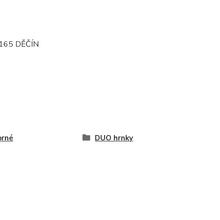
165 DĚČÍN
brné
DUO hrnky