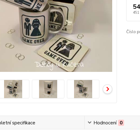
54
451
Číslo p
etní specifikace
Hodnocení
0