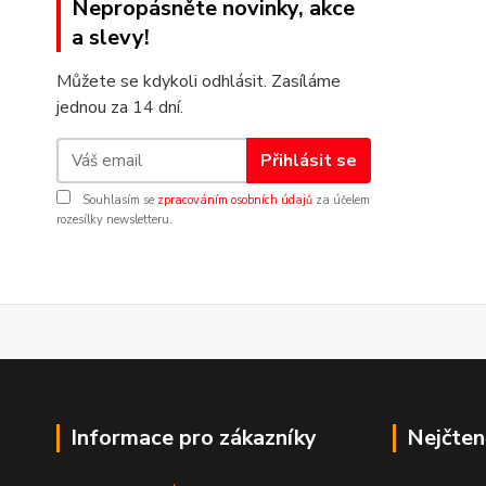
Nepropásněte novinky, akce
a slevy!
Můžete se kdykoli odhlásit. Zasíláme
jednou za 14 dní.
Přihlásit se
Souhlasím se
zpracováním osobních údajů
za účelem
rozesílky newsletteru.
Informace pro zákazníky
Nejčten