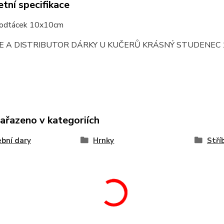
tní specifikace
podtácek 10x10cm
E A DISTRIBUTOR DÁRKY U KUČERŮ KRÁSNÝ STUDENEC 
zařazeno v kategoriích
bní dary
Hrnky
Stří