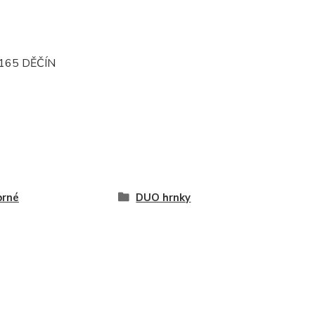
165 DĚČÍN
brné
DUO hrnky