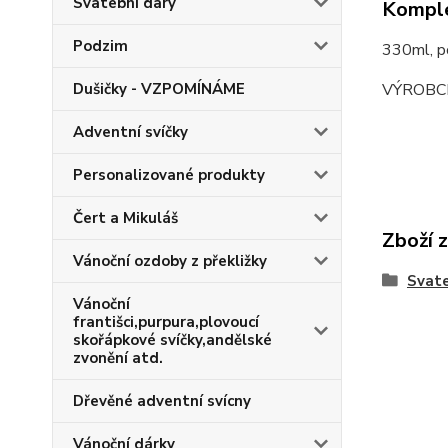
Svatební dary
Komple
Podzim
330ml, 
VÝROBC
Dušičky - VZPOMÍNÁME
Adventní svíčky
Personalizované produkty
Čert a Mikuláš
Zboží 
Vánoční ozdoby z překližky
Svate
Vánoční
františci,purpura,plovoucí
skořápkové svíčky,andělské
zvonění atd.
Dřevěné adventní svícny
Vánoční dárky