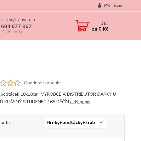
Přihlášení
 si rady? Zavolejte.
0
ks
 604 677 987
za
0 Kč
, 9-20 hod.)
Ohodnotit produkt
, podtácek 10x10cm VÝROBCE A DISTRIBUTOR DÁRKY U
Ů KRÁSNÝ STUDENEC 165 DĚČÍN
celý popis
ianta