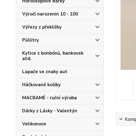
Horoskopové dárky
Výročí narozenin 10 - 100
Výřezy z překližky
Půllitry
Kytice z bonbónů, bankovek
atd.
Lapače se znaky aut
Háčkované košíky
MACRAMÉ - ruční výroba
Dárky z Lásky - Valentýn
Kompl
Velikonoce