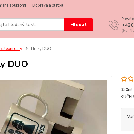
hrana soukromí
Doprava a platba
Nevíte
Hledat
+420
(Po-Ne
vatební dary
Hrnky DUO
ky DUO
330ml
KUČER
Var