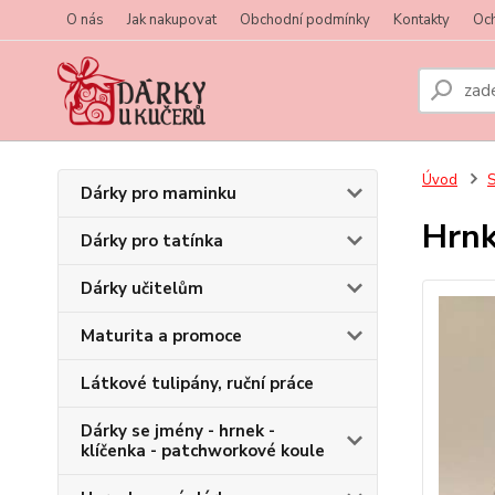
O nás
Jak nakupovat
Obchodní podmínky
Kontakty
Oc
Úvod
S
Dárky pro maminku
Hrn
Dárky pro tatínka
Dárky učitelům
Maturita a promoce
Látkové tulipány, ruční práce
Dárky se jmény - hrnek -
klíčenka - patchworkové koule