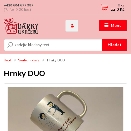
0
ks
+420 604 677 987
za
0 Kč
(Po-Ne, 9-20 hod.)
Menu
Hledat
Úvod
Svatební dary
Hrnky DUO
Hrnky DUO