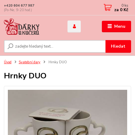
0
ks
+420 604 677 987
za
0 Kč
(Po-Ne, 9-20 hod.)
Menu
Hledat
Úvod
Svatební dary
Hrnky DUO
Hrnky DUO