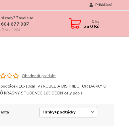
Přihlášení
 si rady? Zavolejte.
0
ks
 604 677 987
za
0 Kč
, 9-20 hod.)
Ohodnotit produkt
, podtácek 10x10cm VÝROBCE A DISTRIBUTOR DÁRKY U
Ů KRÁSNÝ STUDENEC 165 DĚČÍN
celý popis
ianta