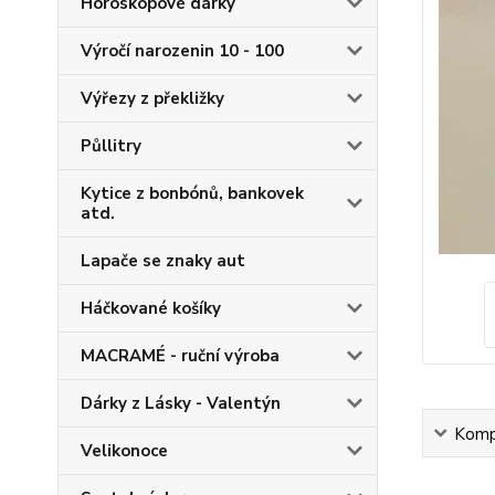
Horoskopové dárky
Výročí narozenin 10 - 100
Výřezy z překližky
Půllitry
Kytice z bonbónů, bankovek
atd.
Lapače se znaky aut
Háčkované košíky
MACRAMÉ - ruční výroba
Dárky z Lásky - Valentýn
Kompl
Velikonoce