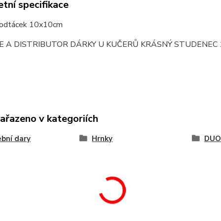
tní specifikace
podtácek 10x10cm
E A DISTRIBUTOR DÁRKY U KUČERŮ KRÁSNÝ STUDENEC 
zařazeno v kategoriích
bní dary
Hrnky
DUO