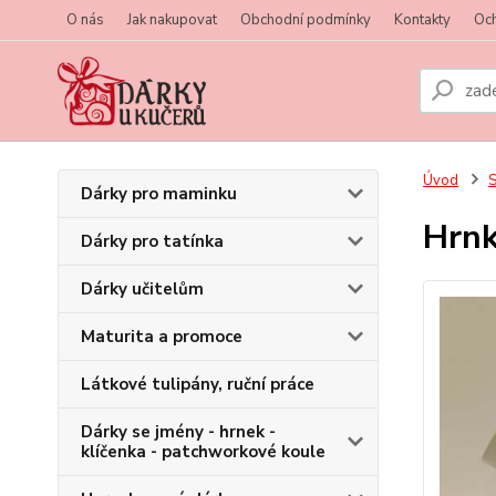
O nás
Jak nakupovat
Obchodní podmínky
Kontakty
Oc
Úvod
S
Dárky pro maminku
Hrn
Dárky pro tatínka
Dárky učitelům
Maturita a promoce
Látkové tulipány, ruční práce
Dárky se jmény - hrnek -
klíčenka - patchworkové koule