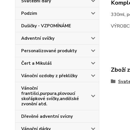
Svatební dary
Komple
Podzim
330ml, 
VÝROBC
Dušičky - VZPOMÍNÁME
Adventní svíčky
Personalizované produkty
Čert a Mikuláš
Zboží 
Vánoční ozdoby z překližky
Svate
Vánoční
františci,purpura,plovoucí
skořápkové svíčky,andělské
zvonění atd.
Dřevěné adventní svícny
Vánoční dárky