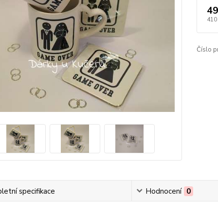
49
410
Číslo p
etní specifikace
Hodnocení
0