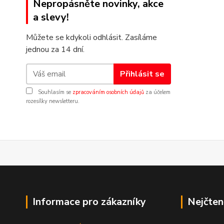
Nepropásněte novinky, akce
a slevy!
Můžete se kdykoli odhlásit. Zasíláme
jednou za 14 dní.
Přihlásit se
Souhlasím se
zpracováním osobních údajů
za účelem
rozesílky newsletteru.
Informace pro zákazníky
Nejčten