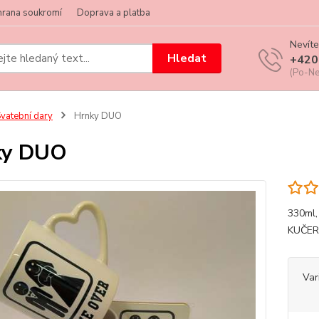
hrana soukromí
Doprava a platba
Nevíte
Hledat
+420
(Po-Ne
vatební dary
Hrnky DUO
ky DUO
330ml
KUČER
Var