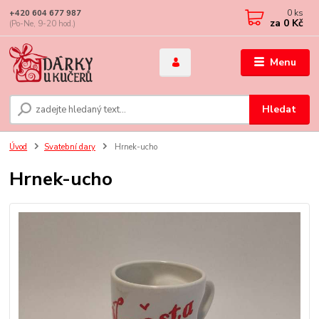
0
ks
+420 604 677 987
za
0 Kč
(Po-Ne, 9-20 hod.)
Menu
Hledat
Úvod
Svatební dary
Hrnek-ucho
Hrnek-ucho