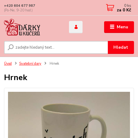
0
ks
+420 604 677 987
za
0 Kč
(Po-Ne, 9-20 hod.)
Menu
Hledat
Úvod
Svatební dary
Hrnek
Hrnek