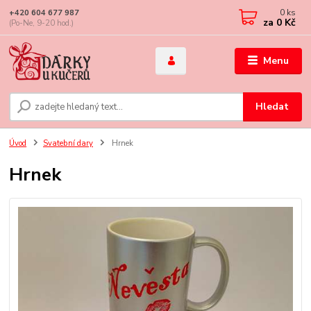
0
ks
+420 604 677 987
za
0 Kč
(Po-Ne, 9-20 hod.)
Menu
Hledat
Úvod
Svatební dary
Hrnek
Hrnek