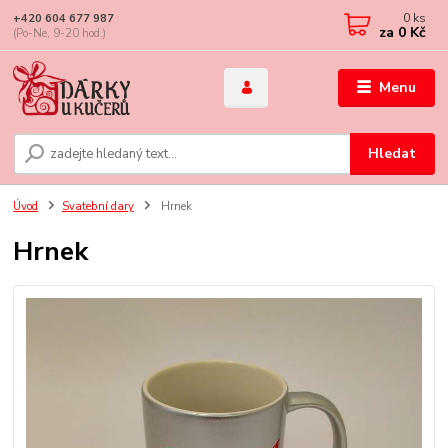
0
ks
+420 604 677 987
za
0 Kč
(Po-Ne, 9-20 hod.)
Menu
Hledat
Úvod
Svatební dary
Hrnek
Hrnek