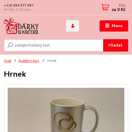
0
ks
+420 604 677 987
za
0 Kč
(Po-Ne, 9-20 hod.)
Menu
Hledat
Úvod
Svatební dary
Hrnek
Hrnek