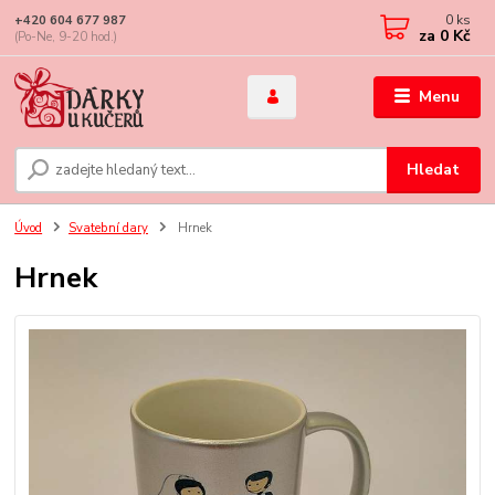
0
ks
+420 604 677 987
za
0 Kč
(Po-Ne, 9-20 hod.)
Menu
Hledat
Úvod
Svatební dary
Hrnek
Hrnek