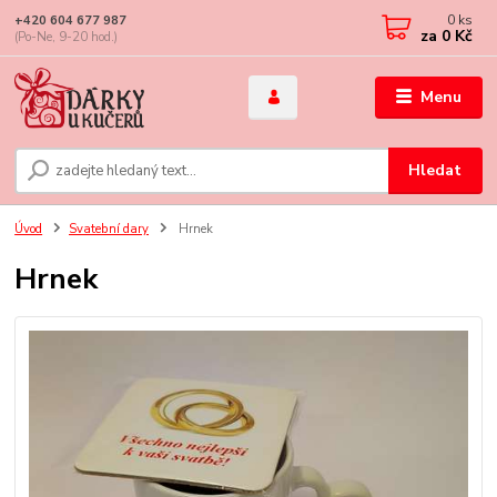
0
ks
+420 604 677 987
za
0 Kč
(Po-Ne, 9-20 hod.)
Menu
Hledat
Úvod
Svatební dary
Hrnek
Hrnek