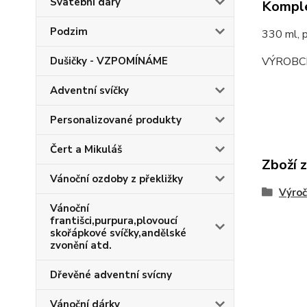
Svatební dary
Komple
Podzim
330 ml,
VÝROBC
Dušičky - VZPOMÍNÁME
Adventní svíčky
Personalizované produkty
Čert a Mikuláš
Zboží 
Vánoční ozdoby z překližky
Výroč
Vánoční
františci,purpura,plovoucí
skořápkové svíčky,andělské
zvonění atd.
Dřevěné adventní svícny
Vánoční dárky