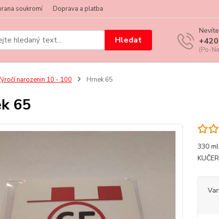
hrana soukromí
Doprava a platba
Nevíte
Hledat
+420
(Po-Ne
ýročí narozenin 10 - 100
Hrnek 65
k 65
330 m
KUČER
Var