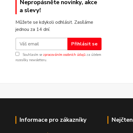
Nepropásněte novinky, akce
a slevy!
Můžete se kdykoli odhlásit. Zasíláme
jednou za 14 dní.
Přihlásit se
Souhlasím se
zpracováním osobních údajů
za účelem
rozesílky newsletteru.
Informace pro zákazníky
Nejčten