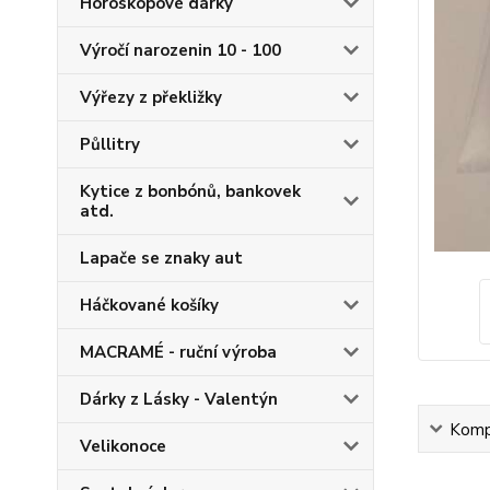
Horoskopové dárky
Výročí narozenin 10 - 100
Výřezy z překližky
Půllitry
Kytice z bonbónů, bankovek
atd.
Lapače se znaky aut
Háčkované košíky
MACRAMÉ - ruční výroba
Dárky z Lásky - Valentýn
Kompl
Velikonoce