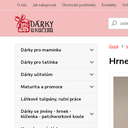
O nás
Jak nakupovat
Obchodní podmínky
Kontakty
Oc
Úvod
V
Dárky pro maminku
Hrne
Dárky pro tatínka
Dárky učitelům
Maturita a promoce
Látkové tulipány, ruční práce
Dárky se jmény - hrnek -
klíčenka - patchworkové koule