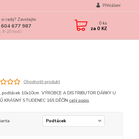
Přihlášení
 si rady? Zavolejte.
0
ks
 604 677 987
za
0 Kč
, 9-20 hod.)
Ohodnotit produkt
l, podtácek 10x10cm VÝROBCE A DISTRIBUTOR DÁRKY U
Ů KRÁSNÝ STUDENEC 165 DĚČÍN
celý popis
ianta