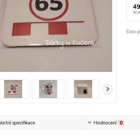
49
40 
Číslo p
etní specifikace
Hodnocení
0