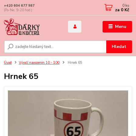
0
ks
+420 604 677 987
za
0 Kč
(Po-Ne, 9-20 hod.)
Menu
Hledat
Úvod
Výročí narozenin 10 - 100
Hrnek 65
Hrnek 65