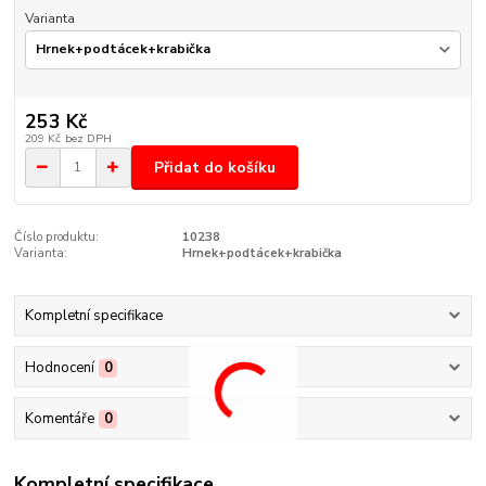
Varianta
253 Kč
209 Kč
bez DPH
Přidat do košíku
Číslo produktu:
10238
Varianta:
Hrnek+podtácek+krabička
Kompletní specifikace
Hodnocení
0
Komentáře
0
Kompletní specifikace