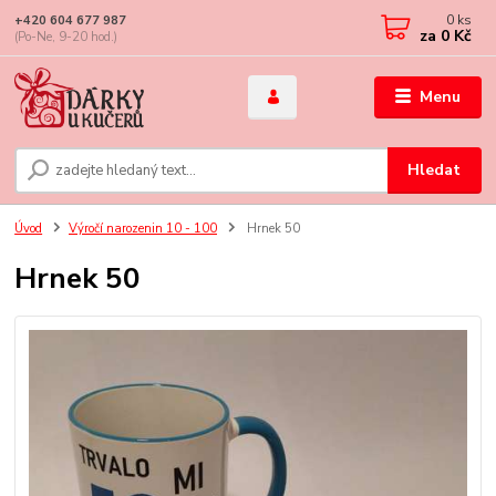
0
ks
+420 604 677 987
za
0 Kč
(Po-Ne, 9-20 hod.)
Menu
Hledat
Úvod
Výročí narozenin 10 - 100
Hrnek 50
Hrnek 50