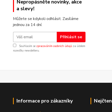
Nepropásněte novinky, akce
a slevy!
Můžete se kdykoli odhlásit. Zasíláme
jednou za 14 dní.
Přihlásit se
Souhlasím se
zpracováním osobních údajů
za účelem
rozesílky newsletteru.
Informace pro zákazníky
Nejčten