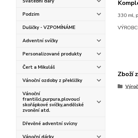
Svatební dary
Komple
Podzim
330 ml,
VÝROBC
Dušičky - VZPOMÍNÁME
Adventní svíčky
Personalizované produkty
Čert a Mikuláš
Zboží 
Vánoční ozdoby z překližky
Výroč
Vánoční
františci,purpura,plovoucí
skořápkové svíčky,andělské
zvonění atd.
Dřevěné adventní svícny
Vánoční dárky