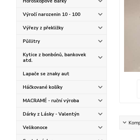
Horoskopové dárky
Výročí narozenin 10 - 100
Výřezy z překližky
Půllitry
Kytice z bonbónů, bankovek
atd.
Lapače se znaky aut
Háčkované košíky
MACRAMÉ - ruční výroba
Dárky z Lásky - Valentýn
Kompl
Velikonoce