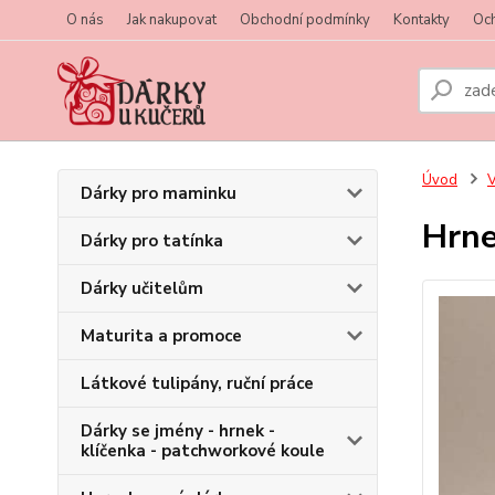
O nás
Jak nakupovat
Obchodní podmínky
Kontakty
Oc
Úvod
V
Dárky pro maminku
Hrne
Dárky pro tatínka
Dárky učitelům
Maturita a promoce
Látkové tulipány, ruční práce
Dárky se jmény - hrnek -
klíčenka - patchworkové koule