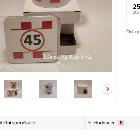
25
209
Číslo p
etní specifikace
Hodnocení
0