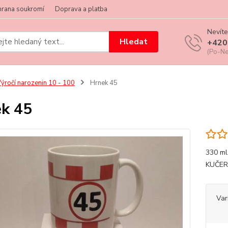
hrana soukromí
Doprava a platba
Nevíte
Hledat
+420
(Po-Ne
ýročí narozenin 10 - 100
Hrnek 45
k 45
330 m
KUČER
Var