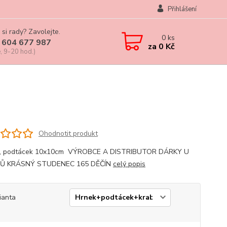
Přihlášení
 si rady? Zavolejte.
0
ks
 604 677 987
za
0 Kč
, 9-20 hod.)
Ohodnotit produkt
l, podtácek 10x10cm VÝROBCE A DISTRIBUTOR DÁRKY U
Ů KRÁSNÝ STUDENEC 165 DĚČÍN
celý popis
ianta