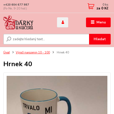
0
ks
+420 604 677 987
za
0 Kč
(Po-Ne, 9-20 hod.)
Menu
Hledat
Úvod
Výročí narozenin 10 - 100
Hrnek 40
Hrnek 40