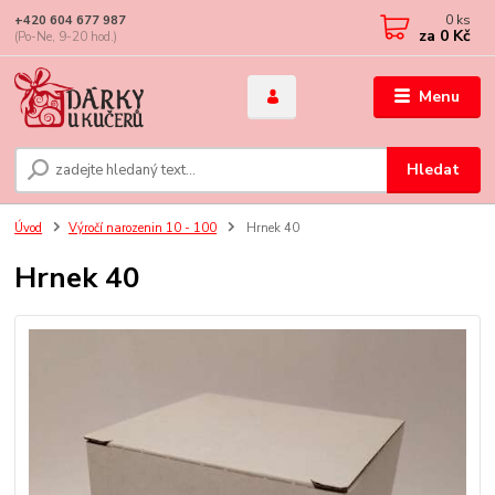
0
ks
+420 604 677 987
za
0 Kč
(Po-Ne, 9-20 hod.)
Menu
Hledat
Úvod
Výročí narozenin 10 - 100
Hrnek 40
Hrnek 40