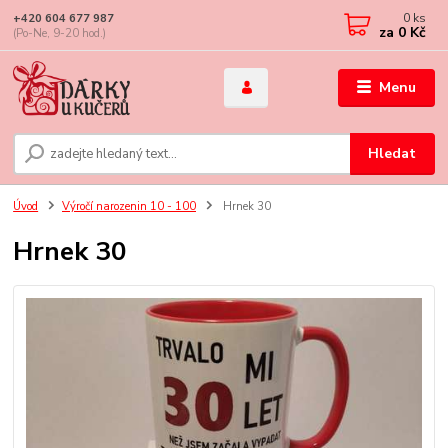
0
ks
+420 604 677 987
za
0 Kč
(Po-Ne, 9-20 hod.)
Menu
Hledat
Úvod
Výročí narozenin 10 - 100
Hrnek 30
Hrnek 30