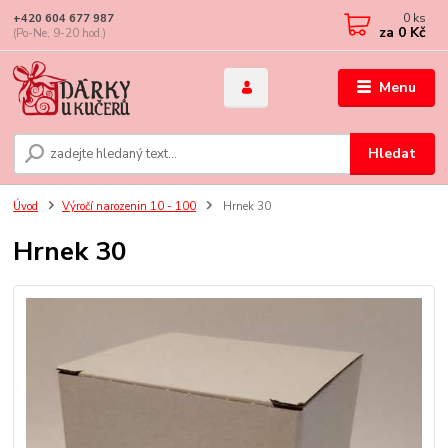
0
ks
+420 604 677 987
za
0 Kč
(Po-Ne, 9-20 hod.)
Menu
Hledat
Úvod
Výročí narozenin 10 - 100
Hrnek 30
Hrnek 30