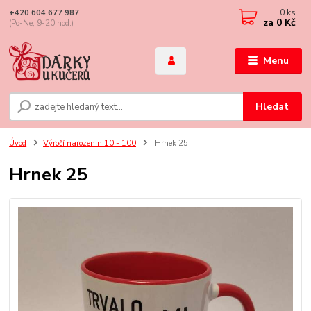
0
ks
+420 604 677 987
za
0 Kč
(Po-Ne, 9-20 hod.)
Menu
Hledat
Úvod
Výročí narozenin 10 - 100
Hrnek 25
Hrnek 25