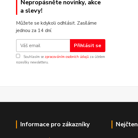
Nepropásněte novinky, akce
a slevy!
Můžete se kdykoli odhlásit. Zasíláme
jednou za 14 dní.
Přihlásit se
Souhlasím se
zpracováním osobních údajů
za účelem
rozesílky newsletteru.
Informace pro zákazníky
Nejčten