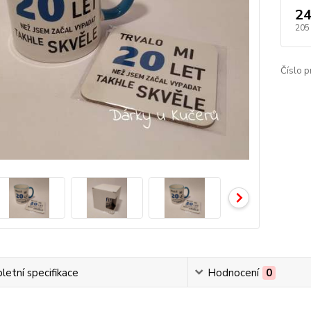
24
205
Číslo p
etní specifikace
Hodnocení
0