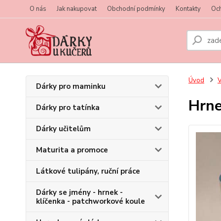
O nás
Jak nakupovat
Obchodní podmínky
Kontakty
Oc
Úvod
V
Dárky pro maminku
Hrne
Dárky pro tatínka
Dárky učitelům
Maturita a promoce
Látkové tulipány, ruční práce
Dárky se jmény - hrnek -
klíčenka - patchworkové koule