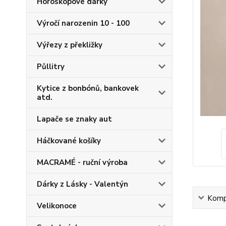
Horoskopové dárky
Výročí narozenin 10 - 100
Výřezy z překližky
Půllitry
Kytice z bonbónů, bankovek
atd.
Lapače se znaky aut
Háčkované košíky
MACRAMÉ - ruční výroba
Dárky z Lásky - Valentýn
Kompl
Velikonoce