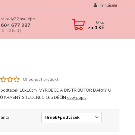
Přihlášení
 si rady? Zavolejte.
0
ks
 604 677 987
za
0 Kč
, 9-20 hod.)
Ohodnotit produkt
, podtácek 10x10cm VÝROBCE A DISTRIBUTOR DÁRKY U
Ů KRÁSNÝ STUDENEC 165 DĚČÍN
celý popis
ianta