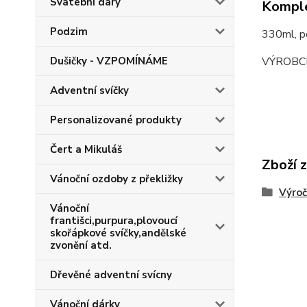
Svatební dary
Komple
Podzim
330ml, 
VÝROBC
Dušičky - VZPOMÍNÁME
Adventní svíčky
Personalizované produkty
Čert a Mikuláš
Zboží 
Vánoční ozdoby z překližky
Výroč
Vánoční
františci,purpura,plovoucí
skořápkové svíčky,andělské
zvonění atd.
Dřevěné adventní svícny
Vánoční dárky