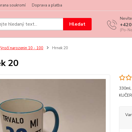
hrana soukromí
Doprava a platba
Nevíte
Hledat
+420
(Po-Ne
ýročí narozenin 10 - 100
Hrnek 20
k 20
330ml
KUČER
Var