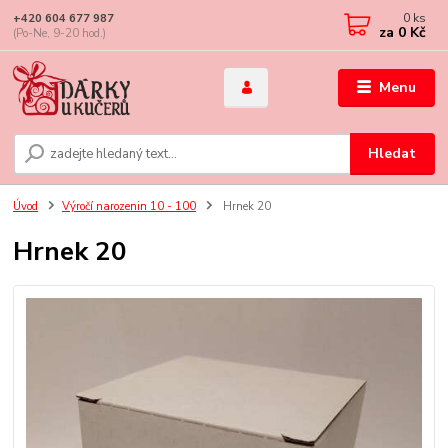
0
ks
+420 604 677 987
za
0 Kč
(Po-Ne, 9-20 hod.)
Menu
Hledat
Úvod
Výročí narozenin 10 - 100
Hrnek 20
Hrnek 20