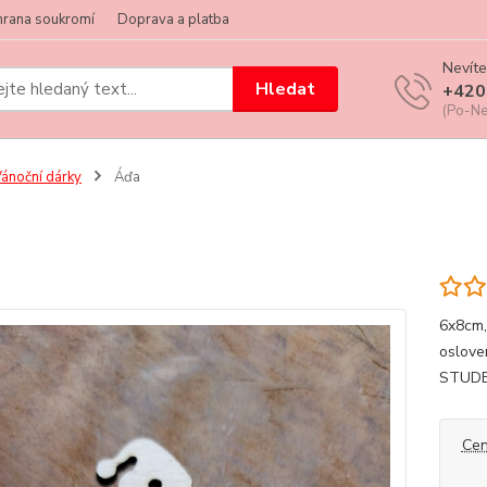
hrana soukromí
Doprava a platba
Nevíte
Hledat
+420
(Po-Ne
ánoční dárky
Áďa
6x8cm,
oslov
STUDE
Cen