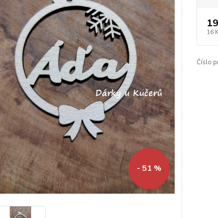
19
16 
Číslo p
- 51 %