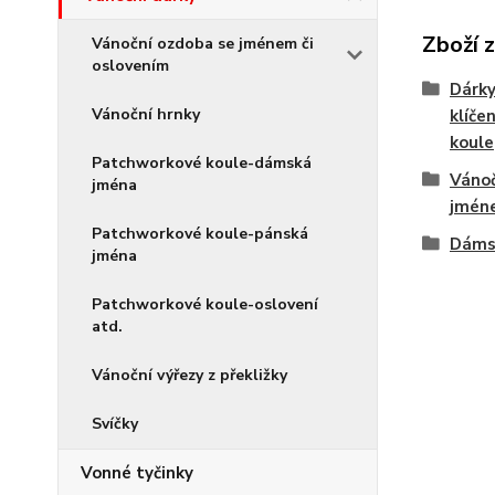
Zboží 
Vánoční ozdoba se jménem či
oslovením
Dárky
Vánoční hrnky
klíče
koule
Patchworkové koule-dámská
Vánoč
jména
jméne
Patchworkové koule-pánská
Dáms
jména
Patchworkové koule-oslovení
atd.
Vánoční výřezy z překližky
Svíčky
Vonné tyčinky