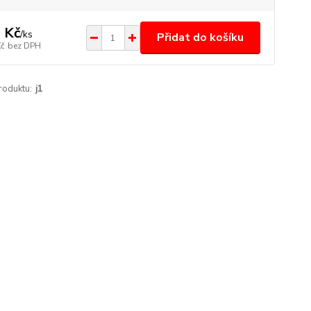
 Kč
/
ks
Přidat do košíku
Kč
bez DPH
roduktu:
j1