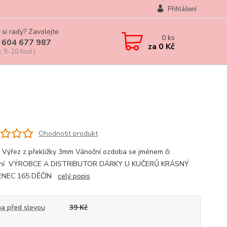
Přihlášení
 si rady? Zavolejte.
0
ks
 604 677 987
za
0 Kč
, 9-20 hod.)
Ohodnotit produkt
 Výřez z překližky 3mm Vánoční ozdoba se jménem či
ení VÝROBCE A DISTRIBUTOR DÁRKY U KUČERŮ KRÁSNÝ
NEC 165 DĚČÍN
celý popis
a před slevou
39 Kč