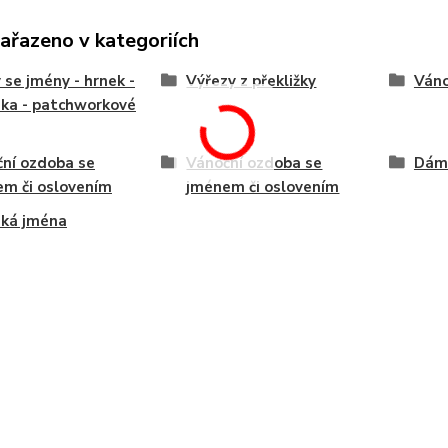
zařazeno v kategoriích
 se jmény - hrnek -
Výřezy z překližky
Váno
nka - patchworkové
ní ozdoba se
Vánoční ozdoba se
Dám
m či oslovením
jménem či oslovením
ká jména