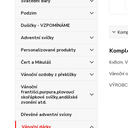
Svatební dary
Podzim
Dušičky - VZPOMÍNÁME
Kompl
Adventní svíčky
Komple
Personalizované produkty
6x8cm, V
Čert a Mikuláš
Vánoční 
Vánoční ozdoby z překližky
VÝROBC
Vánoční
františci,purpura,plovoucí
skořápkové svíčky,andělské
zvonění atd.
Dřevěné adventní svícny
Vánoční dárky