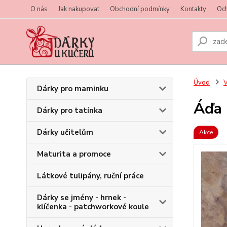
O nás
Jak nakupovat
Obchodní podmínky
Kontakty
Oc
Úvod
V
Dárky pro maminku
Áďa
Dárky pro tatínka
Dárky učitelům
Akce
Maturita a promoce
Látkové tulipány, ruční práce
Dárky se jmény - hrnek -
klíčenka - patchworkové koule