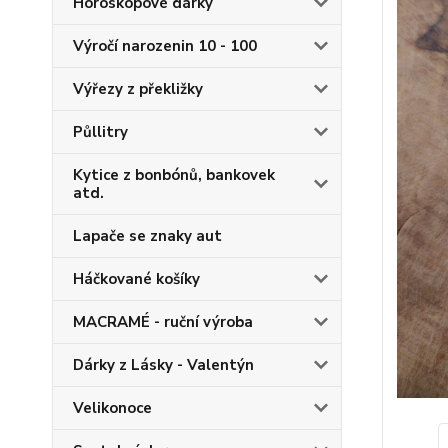
Horoskopové dárky
Výročí narozenin 10 - 100
Výřezy z překližky
Půllitry
Kytice z bonbónů, bankovek
atd.
Lapače se znaky aut
Háčkované košíky
MACRAMÉ - ruční výroba
Dárky z Lásky - Valentýn
Velikonoce