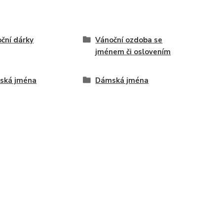
ční dárky
Vánoční ozdoba se
jménem či oslovením
ská jména
Dámská jména