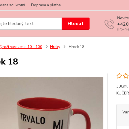
hrana soukromí
Doprava a platba
Nevíte
Hledat
+420
(Po-Ne
ýročí narozenin 10 - 100
Hrnky
Hrnek 18
k 18
330ml
KUČER
Var