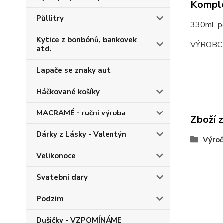
Komple
Půllitry
330ml, 
Kytice z bonbónů, bankovek
VÝROBC
atd.
Lapače se znaky aut
Háčkované košíky
MACRAMÉ - ruční výroba
Zboží 
Dárky z Lásky - Valentýn
Výroč
Velikonoce
Svatební dary
Podzim
Dušičky - VZPOMÍNÁME