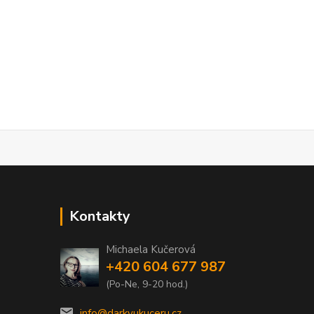
Kontakty
Michaela Kučerová
+420 604 677 987
(Po-Ne, 9-20 hod.)
info@darkyukuceru.cz