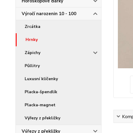
Horoskopové dárky
Výročí narozenin 10 - 100
Zrcátka
Hrnky
Zápichy
Půllitry
Luxusní klíčenky
Placka-špendlík
Placka-magnet
Kompl
Výřezy z překližky
Výřezy z překližky