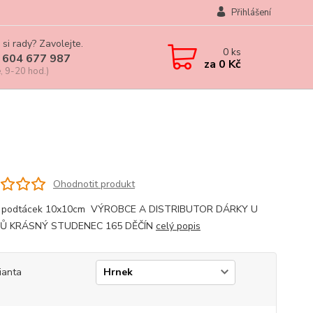
Přihlášení
 si rady? Zavolejte.
0
ks
 604 677 987
za
0 Kč
, 9-20 hod.)
Ohodnotit produkt
, podtácek 10x10cm VÝROBCE A DISTRIBUTOR DÁRKY U
Ů KRÁSNÝ STUDENEC 165 DĚČÍN
celý popis
ianta