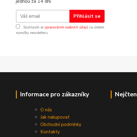
jednou za 14 dní.
Přihlásit se
Souhlasím se
zpracováním osobních údajů
za účelem
rozesílky newsletteru.
Informace pro zákazníky
Nejčten
O nás
Jak nakupovat
Obchodní podmínky
Kontakty