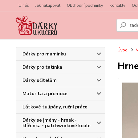
O nás
Jak nakupovat
Obchodní podmínky
Kontakty
Oc
Úvod
V
Dárky pro maminku
Hrne
Dárky pro tatínka
Dárky učitelům
Maturita a promoce
Látkové tulipány, ruční práce
Dárky se jmény - hrnek -
klíčenka - patchworkové koule