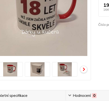
19
164
Číslo p
etní specifikace
Hodnocení
0